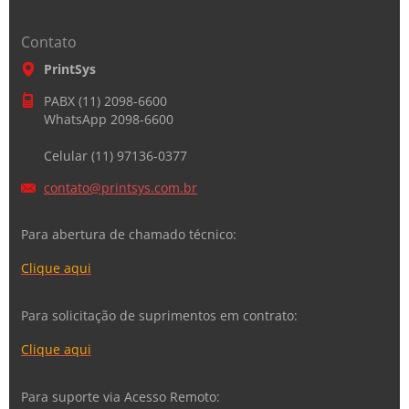
Contato
PrintSys
PABX (11) 2098-6600
WhatsApp 2098-6600
Celular (11) 97136-0377
contato@
printsys
.com.br
Para abertura de chamado técnico:
Clique aqui
Para solicitação de suprimentos em contrato:
Clique aqui
Para suporte via Acesso Remoto: