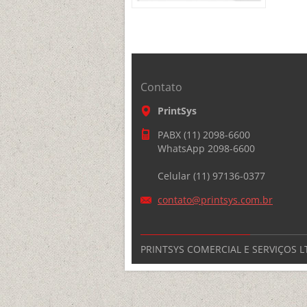
Contato
PrintSys
PABX (11) 2098-6600
WhatsApp 2098-6600
Celular (11) 97136-0377
contato@
printsys
.com.br
PRINTSYS COMERCIAL E SERVIÇOS LT