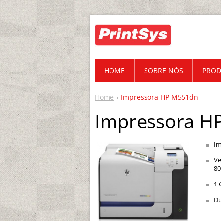
HOME
SOBRE NÓS
PROD
Home
Impressora HP M551dn
Impressora H
Im
Ve
80
1 
Du