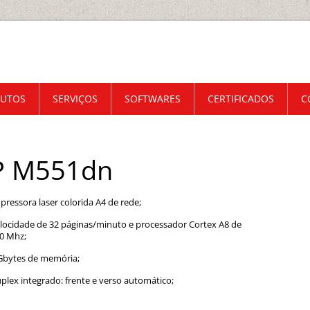
UTOS
SERVIÇOS
SOFTWARES
CERTIFICADOS
C
P M551dn
pressora laser colorida A4 de rede;
locidade de 32 páginas/minuto e processador Cortex A8 de
0 Mhz;
Gbytes de memória;
plex integrado: frente e verso automático;