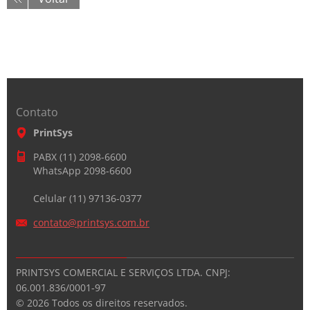
Contato
PrintSys
PABX (11) 2098-6600
WhatsApp 2098-6600
Celular (11) 97136-0377
contato@
printsys
.com.br
PRINTSYS COMERCIAL E SERVIÇOS LTDA. CNPJ:
06.001.836/0001-97
©
2026 Todos os direitos reservados.